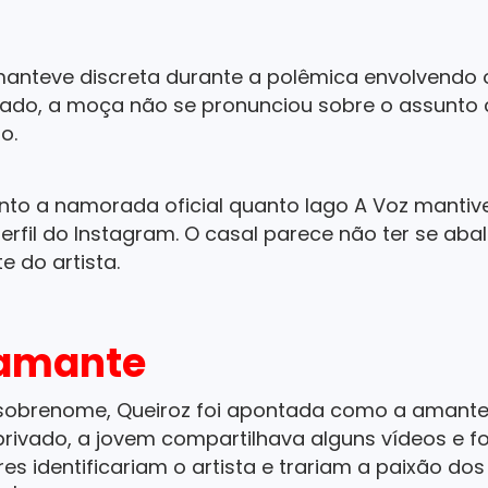
e manteve discreta durante a polêmica envolvend
cado, a moça não se pronunciou sobre o assunto 
o.
anto a namorada oficial quanto Iago A Voz manti
perfil do Instagram. O casal parece não ter se ab
e do artista.
 amante
sobrenome, Queiroz foi apontada como a amante
 privado, a jovem compartilhava alguns vídeos e f
s identificariam o artista e trariam a paixão dos 