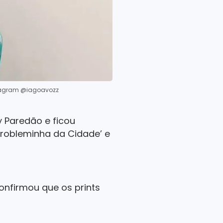
stagram @iagoavozz
y Paredão e ficou
Probleminha da Cidade’ e
onfirmou que os prints