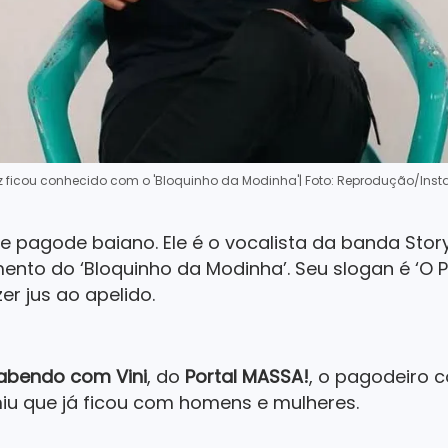
z ficou conhecido com o 'Bloquinho da Modinha'
| Foto: Reprodução/In
de pagode baiano. Ele é o vocalista da banda Stor
nto do ‘Bloquinho da Modinha’. Seu slogan é ‘O 
r jus ao apelido.
abendo com Vini
, do
Portal MASSA!
, o pagodeiro c
iu que já ficou com homens e mulheres.