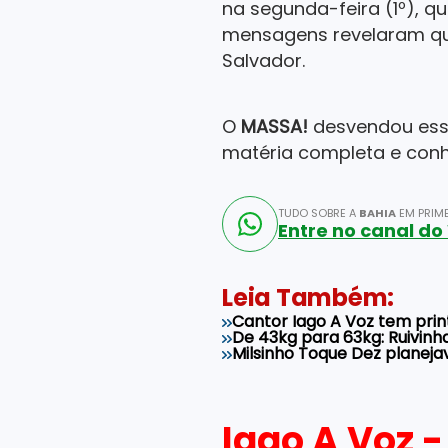
na segunda-feira (1º), 
mensagens revelaram qu
Salvador.
O
MASSA!
desvendou esse 
matéria completa e conh
TUDO SOBRE A
BAHIA
EM PRIME
Entre no canal d
Leia Também:
Cantor Iago A Voz tem prin
De 43kg para 63kg: Ruivinha
Milsinho Toque Dez planeja
Iago A Voz 