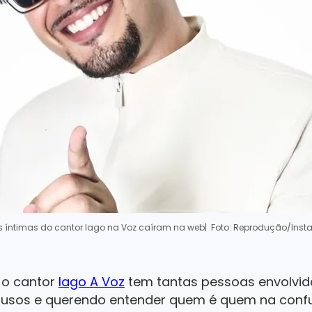
as íntimas do cantor Iago na Voz caíram na web
| Foto: Reprodução/Ins
 o cantor
Iago A Voz
tem tantas pessoas envolvid
nfusos e querendo entender quem é quem na con