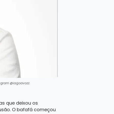
tagram @iagoavozz
as que deixou os
fusão. O bafafá começou