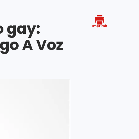
o gay:
Imprimir
ago A Voz