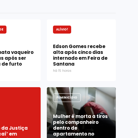
DE
ALÍVIO!
Edson Gomes recebe
mata vaqueiro
alta após cinco dias
s após ser
internado em Feira de
de furto
Santana
há 15 horas
FEMINICÍDIO
Mulher é morta a tiros
pelo companheiro
 da Justiça
dentro de
caí’ em
apartamento no