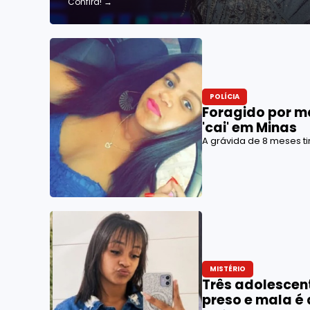
Confira!
→
POLÍCIA
Foragido por m
'cai' em Minas
A grávida de 8 meses ti
MISTÉRIO
Três adolescen
preso e mala é