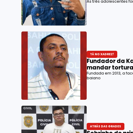
As três adolescentes fo
TÁ NO XADREZ!
Fundador da Ka
mandar tortura
Fundada em 2013, a fac
baiano
ATRÁS DAS GRADES