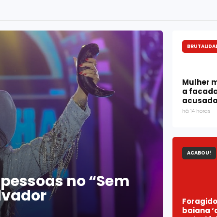
BRUTALIDA
Mulher 
a facada
acusada 
há 14 horas
ACABOU!
l pessoas no “Sem
lvador
Foragido
baiana ‘