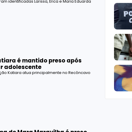
ram identificadas Larissa, Érica e Maria Eduarda
tiara é mantido preso após
r adolescente
ção Katiara atua principalmente no Recôncavo