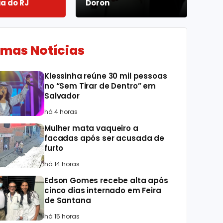
ia do RJ
Doron
imas Notícias
Klessinha reúne 30 mil pessoas
no “Sem Tirar de Dentro” em
Salvador
há 4 horas
Mulher mata vaqueiro a
facadas após ser acusada de
furto
há 14 horas
Edson Gomes recebe alta após
cinco dias internado em Feira
de Santana
há 15 horas