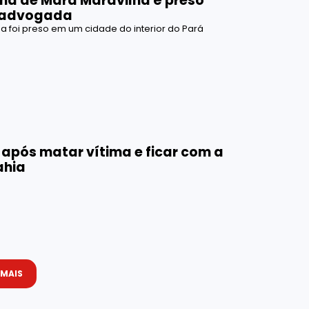
ima de Mara Maravilha é preso
 advogada
 foi preso em um cidade do interior do Pará
após matar vítima e ficar com a
ahia
 MAIS