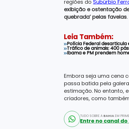
regiões do
Subúrbio Ferr
exibição e ostentação de
quebrada’ pelas favelas
.
Leia Também:
Polícia Federal desarticul
Tráfico de animais: 400 p
Ibama e PM prendem homem 
Embora seja uma cena cor
passa batida pela galera
estimação. No entanto, e
criadores, como também
TUDO SOBRE A
BAHIA
EM PRIME
Entre no canal d