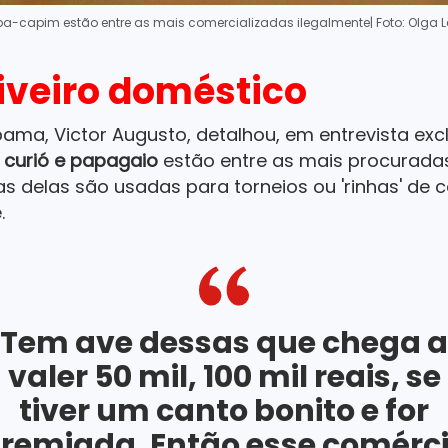
a-capim estão entre as mais comercializadas ilegalmente
| Foto: Olga L
iveiro doméstico
ama, Victor Augusto, detalhou, em entrevista exc
 curió e papagaio
estão entre as mais procurada
s delas são usadas para torneios ou 'rinhas' de c
.
Tem ave dessas que chega a
valer 50 mil, 100 mil reais, se
tiver um canto bonito e for
remiada. Então esse comérc