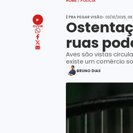
HOME
/
POLÍCIA
É PRA PEGAR VISÃO
-
03/10/2025, 08
Ostentaç
OUVIR
ruas pode
Aves são vistas circu
existe um comércio so
BRUNO DIAS