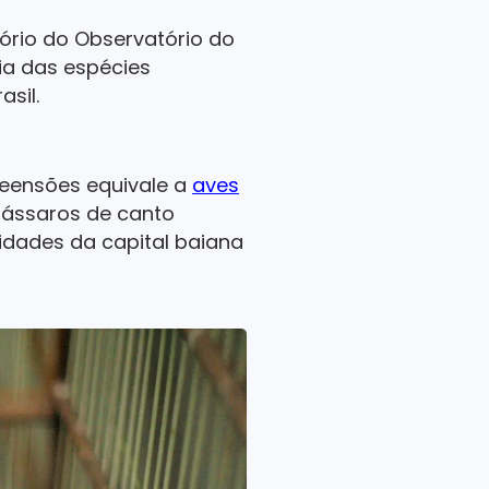
ório do Observatório do
ria das espécies
sil.
reensões equivale a
aves
pássaros de canto
dades da capital baiana