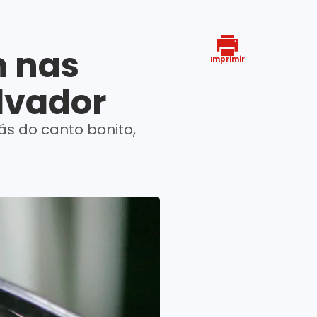
 nas
Imprimir
alvador
ás do canto bonito,