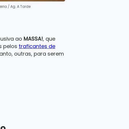
eiria / Ag. A Tarde
lusiva ao
MASSA!
, que
s pelos
traficantes de
anto, outras, para serem
io