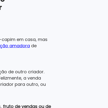
r
pa-capim em casa, mas
ação amadora
de
ão de outro criador.
felizmente, a venda
riador para outro, ou
s,
fruto de vendas ou de