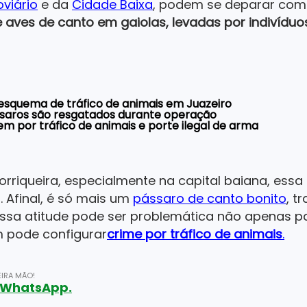
oviário
e da
Cidade Baixa
,
podem se deparar com
 aves de canto em gaiolas, levadas por indivíduo
a esquema de tráfico de animais em Juazeiro
ássaros são resgatados durante operação
por tráfico de animais e porte ilegal de arma
riqueira, especialmente na capital baiana, essa 
. Afinal, é só mais um
pássaro de canto bonito
, t
ssa atitude pode ser problemática não apenas par
 pode configurar
crime por tráfico de animais
.
IRA MÃO!
o WhatsApp.